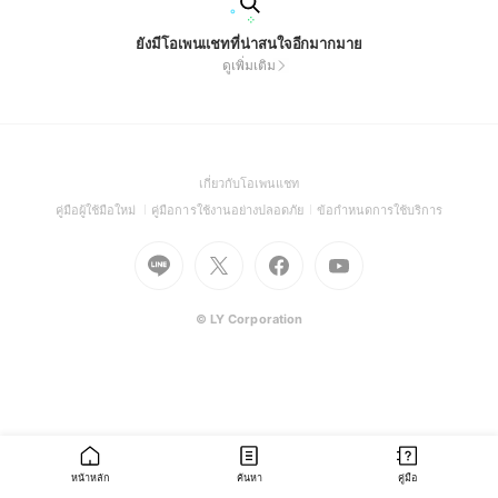
ยังมีโอเพนแชทที่น่าสนใจอีกมากมาย
ดูเพิ่มเติม
(Open
เกี่ยวกับโอเพนแชท
in
(Open
(Open
(Open
คู่มือผู้ใช้มือใหม่
คู่มือการใช้งานอย่างปลอดภัย
ข้อกำหนดการใช้บริการ
a
in
in
in
Go
Go
Go
new
Go
a
a
a
to
to
to
window)
to
new
new
new
Line
X
Facebook
Youtube
window)
window)
window)
(Open
(Open
(Open
(Open
© LY Corporation
in
in
in
in
a
a
a
a
new
new
new
new
window)
window)
window)
window)
หน้าหลัก
ค้นหา
คู่มือ