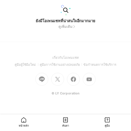
ยังมีโอเพนแชทที่น่าสนใจอีกมากมาย
ดูเพิ่มเติม
(Open
เกี่ยวกับโอเพนแชท
in
(Open
(Open
(Open
คู่มือผู้ใช้มือใหม่
คู่มือการใช้งานอย่างปลอดภัย
ข้อกำหนดการใช้บริการ
a
in
in
in
Go
Go
Go
new
Go
a
a
a
to
to
to
window)
to
new
new
new
Line
X
Facebook
Youtube
window)
window)
window)
(Open
(Open
(Open
(Open
© LY Corporation
in
in
in
in
a
a
a
a
new
new
new
new
window)
window)
window)
window)
หน้าหลัก
ค้นหา
คู่มือ