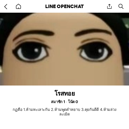
Go
share
se
LINE OPENCHAT
back
to
home
โรสทอย
สมาชิก 1
โน้ต 0
กฏคือ 1.ห้ามทะเลาะกัน 2.ห้ามพูดคำหยาบ 3.คุยกันดีดี 4.ห้ามล่วง
ละเมิด