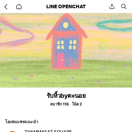
Go
share
se
LINE OPENCHAT
back
to
home
รับหิ้วbyตะนอย
สมาชิก 116
โน้ต 2
โอเพนแชทแนะนำ
THAMMASAT SQUARE