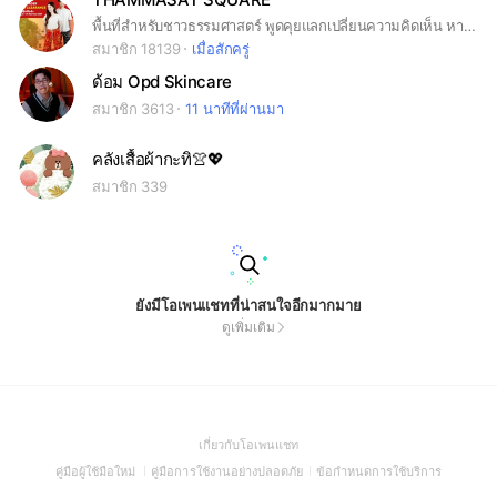
พื้นที่สำหรับชาวธรรมศาสตร์ พูดคุยแลกเปลี่ยนความคิดเห็น หางานพิเศษ คุยประเด็นต่างๆ แจ้งข่าวสารสำคัญ หาเพื่อน #ธรรมศาสตร์ #ประเทศรังสิต
สมาชิก 18139
เมื่อสักครู่
ด้อม Opd Skincare
สมาชิก 3613
11 นาทีที่ผ่านมา
คลังเสื้อผ้ากะทิ👚💖
สมาชิก 339
ยังมีโอเพนแชทที่น่าสนใจอีกมากมาย
ดูเพิ่มเติม
(Open
เกี่ยวกับโอเพนแชท
in
(Open
(Open
(Open
คู่มือผู้ใช้มือใหม่
คู่มือการใช้งานอย่างปลอดภัย
ข้อกำหนดการใช้บริการ
a
in
in
in