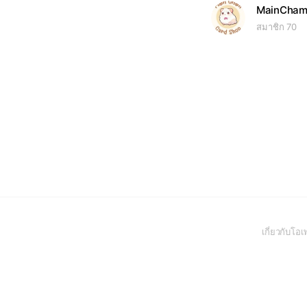
MainCham
สมาชิก 70
เกี่ยวกับโ