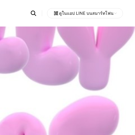
Search
ดูในแอป LINE บนสมาร์ทโฟน
OpenChats
Open
or
search
messages
area