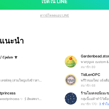
เปิดใน LINE
ดาวน์โหลดแอป LINE
ทแนะนำ
Gardenbead.sto
 𝑼𝒑𝒅𝒂𝒕𝒆 🍄
พวงกุญแจ custom & 
สมาชิก 89
u
TidLenOPC
แจ้งข่าวสาร / เลขพัสดุ (ส่วนใหญ่แจ้งข้าวสารใน Fb:ชื่อโฮ่งโฮ่งไม่ใช่หงส์) tt:โฮ่งฮักเมล่อนปัง ig: bizunx_inu
พรีวิวของใหม่ แจ้งเตื
สมาชิก 68
princess
ร้านโมเดลอนิเมะ
🫧 IG : radasweetprincess ✨ 🖇️อัพเดทงานใหม่พรีวิวในกลุ่มน้า📌 🖇️ฝากถุงได้นะคะ 💗 🖇️แจ้งเลขพัสดุในนี้นะคะ📦
สมาชิก 170
3 ชั่วโ