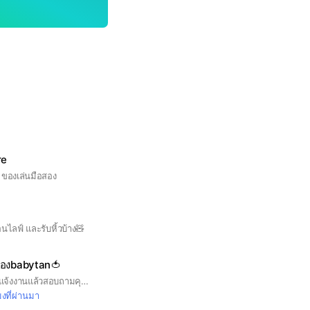
re
ของเล่นมือสอง
อนไลฟ์ และรับหิ้วบ้าง🧸
ของbabytan🍅
กลุ่มนี้แม่ค้าทำไว้เพื่อแจ้งงานแล้วสอบถามคุณลูกค้าว่าสนใจงานนั้นๆมั้ย
มงที่ผ่านมา