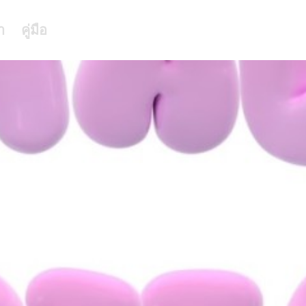
า
คู่มือ