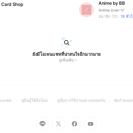
Anime by BB
 Card Shop
Anime lover 🩷
สมาชิก 131
19 ชั่ว
ยังมีโอเพนแชทที่น่าสนใจอีกมากมาย
ดูเพิ่มเติม
(Open
(Open
(Open
อเพนแชท
คู่มือผู้ใช้มือใหม่
คู่มือการใช้งานอย่างปลอดภัย
ข้อกำหนดก
in
in
in
a
a
a
new
new
new
Go
Go
Go
Go
window)
window)
window)
to
to
to
to
Line
X
Facebook
Youtube