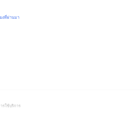
โมงที่ผ่านมา
(Open
ารใช้บริการ
in
a
new
window)