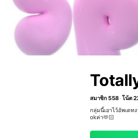
Totall
สมาชิก 558
โน้ต 2
กลุ่มนี้เอาไว้อัพเด
okค่า🫶🏻