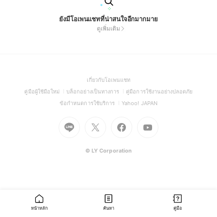
ยังมีโอเพนแชทที่น่าสนใจอีกมากมาย
ดูเพิ่มเติม
(Open
เกี่ยวกับโอเพนแชท
in
(Open
(Open
(Open
คู่มือผู้ใช้มือใหม่
บล็อกอย่างเป็นทางการ
คู่มือการใช้งานอย่างปลอดภัย
a
in
in
in
(Open
(Open
ข้อกำหนดการใช้บริการ
Yahoo! JAPAN
new
a
a
a
in
in
window)
new
Go
Go
new
Go
Go
new
a
a
window)
to
to
window)
to
to
window)
new
new
Line
X
Facebook
Youtube
window)
window)
(Open
(Open
(Open
(Open
© LY Corporation
in
in
in
in
a
a
a
a
new
new
new
new
window)
window)
window)
window)
หน้าหลัก
ค้นหา
คู่มือ