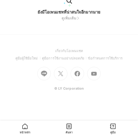
ยังมีโอเพนแชทที่น่าสนใจอีกมากมาย
ดูเพิ่มเติม
(Open
เกี่ยวกับโอเพนแชท
in
(Open
(Open
(Open
คู่มือผู้ใช้มือใหม่
คู่มือการใช้งานอย่างปลอดภัย
ข้อกำหนดการใช้บริการ
a
in
in
in
Go
Go
Go
new
Go
a
a
a
to
to
to
window)
to
new
new
new
Line
X
Facebook
Youtube
window)
window)
window)
(Open
(Open
(Open
(Open
© LY Corporation
in
in
in
in
a
a
a
a
new
new
new
new
window)
window)
window)
window)
หน้าหลัก
ค้นหา
คู่มือ