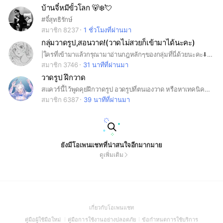
บ้านจี๋หมีขั้วโลก 🐻‍❄️💘
#จี๋สุทธิรักษ์
สมาชิก 8237
1 ชั่วโมงที่ผ่านมา
กลุ่มวาดรูป,สอนวาด!(วาดไม่สวยก็เข้ามาได้นะคะ)
|ใครที่เข้ามาแล้วกรุณามาอ่านกฎหลักๆของกลุ่มที่นี่ด้วยนะคะ⬇️ 1.ห้ามทะเลาะกัน,พิมพ์คำหยาบ 2.ห้ามสแปมเพราะอาจทำให้บางคนรำคาญจนเกิดการทะเลาะกัน 3.ห้ามส่งลิงก์18+,เว็บพนันหรือเรื่องที่เกี่ยวกับการเงินยกเว้นลิงก์เพลงต่างๆ,ผลงานวาดรูปบนแอพต่างๆ 4.ห้ามก๊อปงานคนอื่นแล้วมาอ้างว่าเป็นของตน ***ถ้าใครเจอกรุณาแจ้งแอดมิน,เจ้าของกลุ่มโดยการ@แอดมาน้าถ้าใครไม่มีไฟในการวาดรูปพวกเราพร้อมจะให้กำลังใจ,ซัพพอร์ตให้คำแนะนำกำลังใจแล้วก็พลังบวกที่ดีต่อทุกๆคนแล้วถ้าใครที่วาดรูปไม่สวยเดี๋ยวจะสร้างห้องอีกห้องเพื่อเป็นการสอนอนาโตมี่หรือลงสีต่างๆลงเงาที่ตนอยาก แล้วถ้ามีสีลงเงาก็จะเอามาแชร์เอามาแจกเพื่อนๆทุกคนน้า❤️
สมาชิก 3746
31 นาทีที่ผ่านมา
วาดรูป ฝึกวาด
สแควร์นี้ไว้พูดคุยฝึกวาดรูป อวดรูปที่ตนเองวาด หรือหาเทคนิคการวาดรูป .
สมาชิก 6387
39 นาทีที่ผ่านมา
ยังมีโอเพนแชทที่น่าสนใจอีกมากมาย
ดูเพิ่มเติม
(Open
เกี่ยวกับโอเพนแชท
in
(Open
(Open
(Open
คู่มือผู้ใช้มือใหม่
คู่มือการใช้งานอย่างปลอดภัย
ข้อกำหนดการใช้บริการ