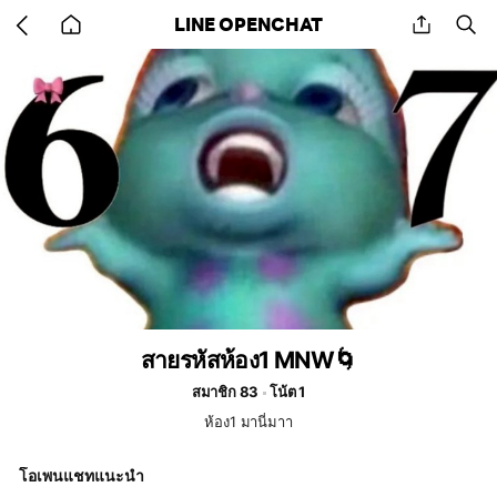
Go
share
se
LINE OPENCHAT
back
to
home
สายรหัสห้อง1 MNW🌀
สมาชิก 83
โน้ต 1
ห้อง1 มานี่มาา
โอเพนแชทแนะนำ