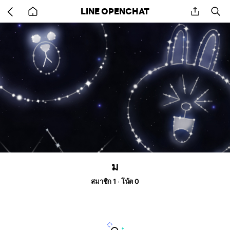
Go
share
se
LINE OPENCHAT
back
to
home
ม
สมาชิก 1
โน้ต 0