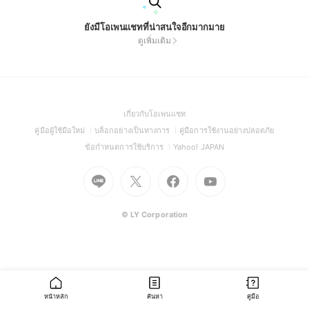
ยังมีโอเพนแชทที่น่าสนใจอีกมากมาย
ดูเพิ่มเติม
(Open
เกี่ยวกับโอเพนแชท
in
(Open
(Open
(Open
คู่มือผู้ใช้มือใหม่
บล็อกอย่างเป็นทางการ
คู่มือการใช้งานอย่างปลอดภัย
a
in
in
in
(Open
(Open
ข้อกำหนดการใช้บริการ
Yahoo! JAPAN
new
a
a
a
in
in
window)
new
Go
Go
new
Go
Go
new
a
a
window)
to
to
window)
to
to
window)
new
new
Line
X
Facebook
Youtube
window)
window)
(Open
(Open
(Open
(Open
© LY Corporation
in
in
in
in
a
a
a
a
new
new
new
new
window)
window)
window)
window)
หน้าหลัก
ค้นหา
คู่มือ