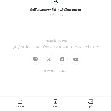
ยังมีโอเพนแชทที่น่าสนใจอีกมากมาย
ดูเพิ่มเติม
(Open
เกี่ยวกับโอเพนแชท
in
(Open
(Open
(Open
คู่มือผู้ใช้มือใหม่
คู่มือการใช้งานอย่างปลอดภัย
ข้อกำหนดการใช้บริการ
a
in
in
in
Go
Go
Go
new
Go
a
a
a
to
to
to
window)
to
new
new
new
Line
X
Facebook
Youtube
window)
window)
window)
(Open
(Open
(Open
(Open
© LY Corporation
in
in
in
in
a
a
a
a
new
new
new
new
window)
window)
window)
window)
หน้าหลัก
ค้นหา
คู่มือ