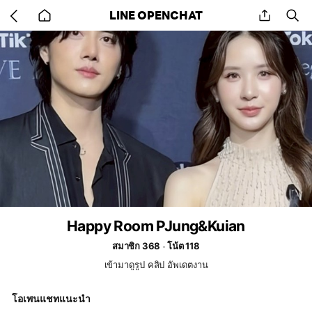
Go
share
se
LINE OPENCHAT
back
to
home
Happy Room PJung&Kuian
สมาชิก 368
โน้ต 118
เข้ามาดูรูป คลิป อัพเดตงาน
โอเพนแชทแนะนำ