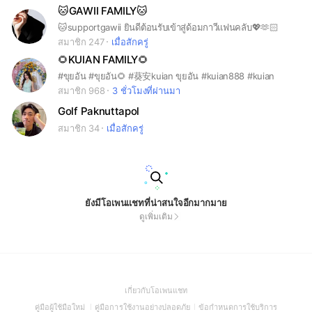
🐱GAWII FAMILY🐱
🐱supportgawii ยินดีต้อนรับเข้าสู่ด้อมกาวีแฟนคลับ💖🫶🏻
สมาชิก 247
เมื่อสักครู่
🌻KUIAN FAMILY🌻
#ขุยอัน #ขุยอัน🌻 #葵安kuian ขุยอัน #kuian888 #kuian
สมาชิก 968
3 ชั่วโมงที่ผ่านมา
Golf Paknuttapol
สมาชิก 34
เมื่อสักครู่
ยังมีโอเพนแชทที่น่าสนใจอีกมากมาย
ดูเพิ่มเติม
(Open
เกี่ยวกับโอเพนแชท
in
(Open
(Open
(Open
คู่มือผู้ใช้มือใหม่
คู่มือการใช้งานอย่างปลอดภัย
ข้อกำหนดการใช้บริการ