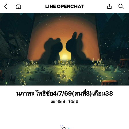
Go
share
se
LINE OPENCHAT
back
to
home
นภาพร โพธิชัย4/7/69(คนที่8)เดือน38
สมาชิก 4
โน้ต 0