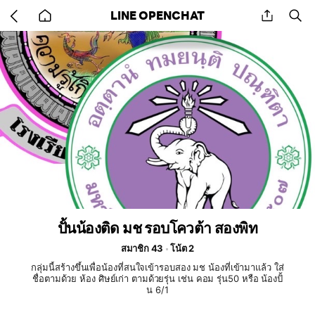
Go
share
se
LINE OPENCHAT
back
to
home
ปั้นน้องติด มช รอบโควต้า สองพิท
สมาชิก 43
โน้ต 2
กลุ่มนี้สร้างขึ้นเพื่อน้องที่สนใจเข้ารอบสอง มช น้องที่เข้ามาแล้ว ใส่
ชื่อตามด้วย ห้อง ศิษย์เก่า ตามด้วยรุ่น เช่น คอม รุ่น50 หรือ น้องปั้
น 6/1