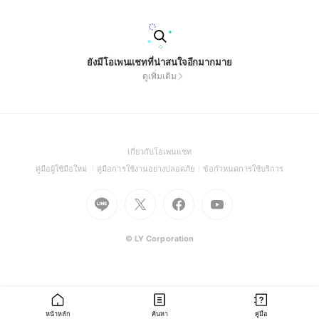
ยังมีโอเพนแชทที่น่าสนใจอีกมากมาย
ดูเพิ่มเติม
(Open
เกี่ยวกับโอเพนแชท
in
(Open
(Open
(Open
คู่มือผู้ใช้มือใหม่
คู่มือการใช้งานอย่างปลอดภัย
ข้อกำหนดการใช้บริการ
a
in
in
in
Go
Go
Go
new
Go
a
a
a
to
to
to
window)
to
new
new
new
Line
X
Facebook
Youtube
window)
window)
window)
(Open
(Open
(Open
(Open
© LY Corporation
in
in
in
in
a
a
a
a
new
new
new
new
window)
window)
window)
window)
หน้าหลัก
ค้นหา
คู่มือ