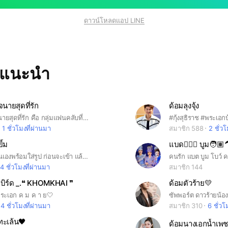
ดาวน์โหลดแอป LINE
ทแนะนำ
จนายสุดที่รัก
ด้อมลุงจุ้ง
ด้อม ❤️หัวใจนายสุดที่รัก คือ กลุ่มแฟนคลับที่ชื่นชอบ และติดตามผลงานของนีโน่สุดที่รัก
1 ชั่วโมงที่ผ่านมา
สมาชิก 588
2 ชั่ว
ิ้ม
แบด👱🏻‍♂️ บูม🧑🏽
กรุณาใส่ชื่อตนเองพร้อมใส่รูป ก่อนจะเข้า แล้วห้ามใช้ชื่อศิลปินนะคะ
4 ชั่วโมงที่ผ่านมา
สมาชิก 144
เบิร์ด _.❝ KHOMKHAI ❞
ด้อมตัวร้าย💛
ระเอก ค ม ค า ย🤍
ซัพพอร์ต ดาวร้ายน้อ
14 ชั่วโมงที่ผ่านมา
สมาชิก 310
6 ชั่วโ
ะเล้น🖤
ด้อมนางเอกน้ำเพ