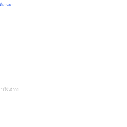
ที่ผ่านมา
(Open
ารใช้บริการ
in
a
new
window)