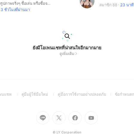
📍กติกา 📍 ตั้งรูปภาพจริงๆ ชื่อเล่น หรือชื่อจริง ไม่ทำตามกฎ บล็อคออกจากกลุ่ม และไม่อนุมัติเข้ากลุ่ม
สมาชิก 88
23 นาที
3 ชั่วโมงที่ผ่านมา
ยังมีโอเพนแชทที่น่าสนใจอีกมากมาย
ดูเพิ่มเติม
(Open
(Open
(Open
อเพนแชท
คู่มือผู้ใช้มือใหม่
คู่มือการใช้งานอย่างปลอดภัย
ข้อกำหนดก
in
in
in
a
a
a
new
new
new
Go
Go
Go
Go
window)
window)
window)
to
to
to
to
Line
X
Facebook
Youtube
(Open
(Open
(Open
(Open
© LY Corporation