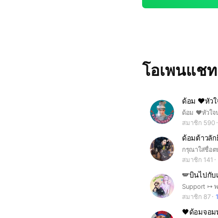
โอเพนแช
ด้อม ❤️หัวใ
สมาชิก 590
ด้อมต้าวลักย
สมาชิก 141
🪽บินไปกับ
Support ↦ พ
สมาชิก 87
🖤ด้อมจอมท