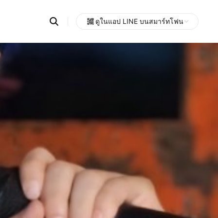
Search
ดูในแอป LINE บนสมาร์ทโฟน
OpenChats
Open
or
search
messages
area