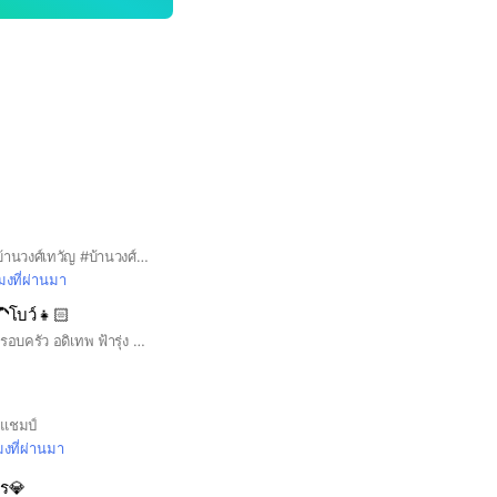
#กุ้งสุธิราช #พระเอกบ้านวงศ์เทวัญ #บ้านวงศ์เทวัญ #พระเอกในหัวใจเธอ #รักอยู่คู่ฟ้า #ลุงจุ้ง
โมงที่ผ่านมา
‍🦱โบว์👧🏻
คนรัก แบต บูม โบว์ ครอบครัว อดิเทพ ฟ้ารุ่ง 👱🏻‍♂️🧑🏽‍🦱👧🏻
งแชมป์
มงที่ผ่านมา
ชร💎