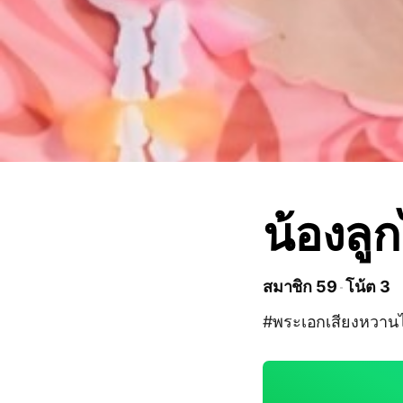
น้องลู
สมาชิก 59
โน้ต 3
#พระเอกเสียงหวานไน