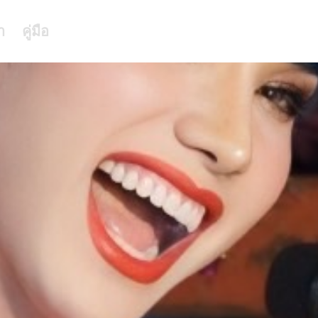
า
คู่มือ