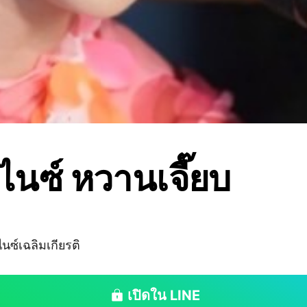
กไนซ์ หวานเจี๊ยบ
ซ์เฉลิมเกียรติ
เปิดใน LINE