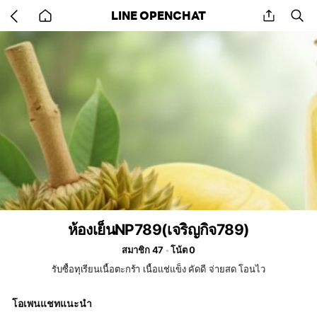
Go
share
se
LINE OPENCHAT
back
to
home
ห้องเย็นNP789(เจริญกิจ789)
สมาชิก 47
โน้ต 0
รับซื้อทุเรียนเนื้อตะกร้า เนื้อแช่แข็ง คัดดี จ่ายสด โอนไว
โอเพนแชทแนะนำ