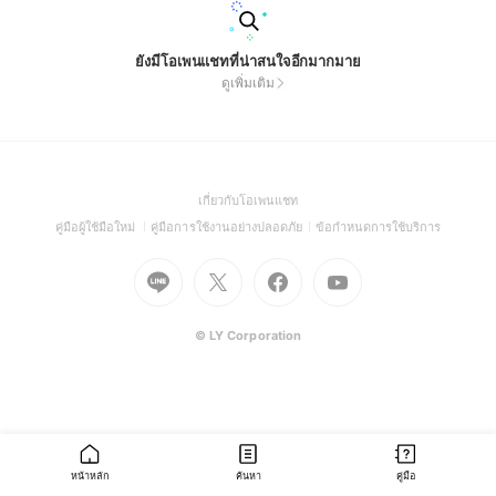
ยังมีโอเพนแชทที่น่าสนใจอีกมากมาย
ดูเพิ่มเติม
(Open
เกี่ยวกับโอเพนแชท
in
(Open
(Open
(Open
คู่มือผู้ใช้มือใหม่
คู่มือการใช้งานอย่างปลอดภัย
ข้อกำหนดการใช้บริการ
a
in
in
in
Go
Go
Go
new
Go
a
a
a
to
to
to
window)
to
new
new
new
Line
X
Facebook
Youtube
window)
window)
window)
(Open
(Open
(Open
(Open
© LY Corporation
in
in
in
in
a
a
a
a
new
new
new
new
window)
window)
window)
window)
หน้าหลัก
ค้นหา
คู่มือ