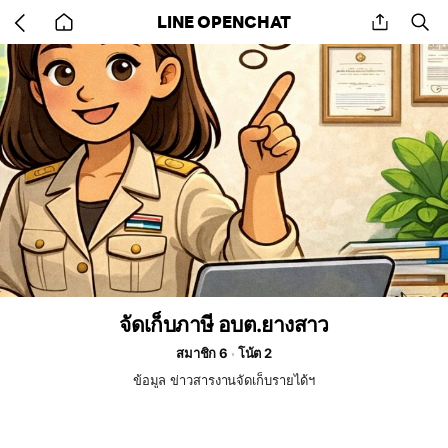
Go
share
se
LINE OPENCHAT
back
to
home
จัดเก็บภาษี อบต.ยางสาว
สมาชิก 6
โน้ต 2
ข้อมูล ข่าวสารงานจัดเก็บรายได้ฯ