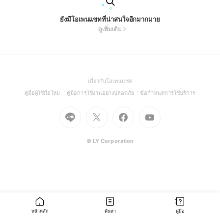
ยังมีโอเพนแชทที่น่าสนใจอีกมากมาย
ดูเพิ่มเติม
(Open
เกี่ยวกับโอเพนแชท
in
(Open
(Open
(Open
คู่มือผู้ใช้มือใหม่
คู่มือการใช้งานอย่างปลอดภัย
ข้อกำหนดการใช้บริการ
a
in
in
in
Go
Go
Go
new
Go
a
a
a
to
to
to
window)
to
new
new
new
Line
X
Facebook
Youtube
window)
window)
window)
(Open
(Open
(Open
(Open
© LY Corporation
in
in
in
in
a
a
a
a
new
new
new
new
window)
window)
window)
window)
หน้าหลัก
ค้นหา
คู่มือ