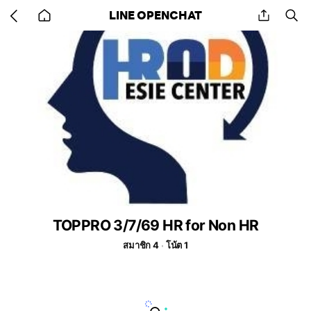
Go
share
se
LINE OPENCHAT
back
to
home
TOPPRO 3/7/69 HR for Non HR
สมาชิก 4
โน้ต 1