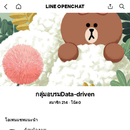
Go
share
se
LINE OPENCHAT
back
to
home
กลุ่มอบรมData-driven
สมาชิก 214
โน้ต 0
โอเพนแชทแนะนำ
ด้อมน้องเนย