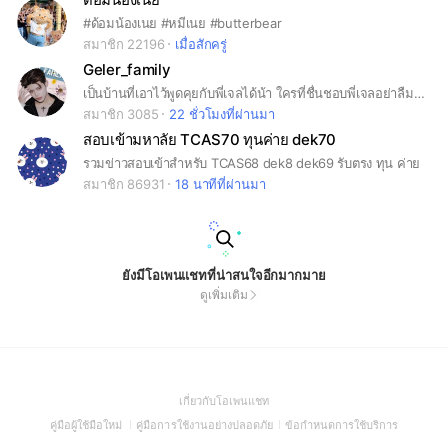
#ด้อมน้องเนย #หมีเนย #butterbear
สมาชิก 22196
เมื่อสักครู่
Geler_family
เป็นบ้านที่เอาไว้พูดคุยกับพี่เจลได้น้า ใครที่ชื่นชอบพี่เจลอย่าลืมมาคุยกันน้าาา
สมาชิก 3085
22 ชั่วโมงที่ผ่านมา
สอบเข้ามหาลัย TCAS70 ทุนค่าย dek70
รวมข่าวสอบเข้าสำหรับ TCAS68 dek8 dek69 รับตรง ทุน ค่าย
สมาชิก 86931
18 นาทีที่ผ่านมา
ยังมีโอเพนแชทที่น่าสนใจอีกมากมาย
ดูเพิ่มเติม
(Open
เกี่ยวกับโอเพนแชท
in
(Open
(Open
(Open
คู่มือผู้ใช้มือใหม่
คู่มือการใช้งานอย่างปลอดภัย
ข้อกำหนดการใช้บริการ
a
in
in
in