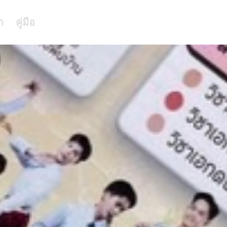
า
คู่มือ