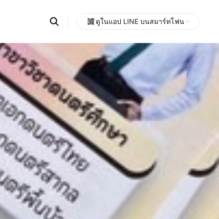
Search
ดูในแอป LINE บนสมาร์ทโฟน
OpenChats
Open
or
search
messages
area