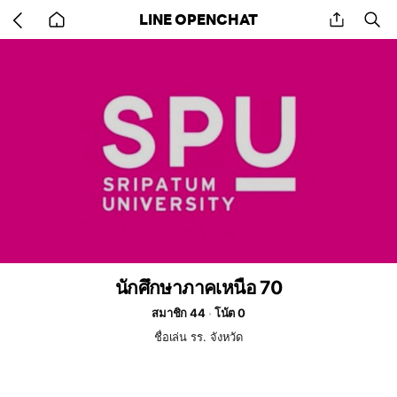
Go
share
se
LINE OPENCHAT
back
to
home
นักศึกษาภาคเหนือ 70
สมาชิก 44
โน้ต 0
ชื่อเล่น รร. จังหวัด