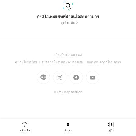
ยังมีโอเพนแชทที่น่าสนใจอีกมากมาย
ดูเพิ่มเติม
(Open
เกี่ยวกับโอเพนแชท
in
(Open
(Open
(Open
คู่มือผู้ใช้มือใหม่
คู่มือการใช้งานอย่างปลอดภัย
ข้อกำหนดการใช้บริการ
a
in
in
in
Go
Go
Go
new
Go
a
a
a
to
to
to
window)
to
new
new
new
Line
X
Facebook
Youtube
window)
window)
window)
(Open
(Open
(Open
(Open
© LY Corporation
in
in
in
in
a
a
a
a
new
new
new
new
window)
window)
window)
window)
หน้าหลัก
ค้นหา
คู่มือ