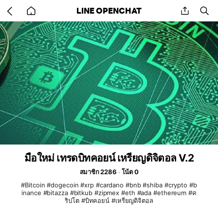
Go
share
se
LINE OPENCHAT
back
to
home
มือใหม่ เทรดบิทคอยน์ เหรียญดิจิตอล V.2
สมาชิก 2286
โน้ต 0
#Bitcoin #dogecoin #xrp #cardano #bnb #shiba #crypto​ #b
inance #bitazza #bitkub #zipmex #eth #ada #ethereum #ค
ริปโต #บิทคอยน์ #เหรียญดิจิตอล