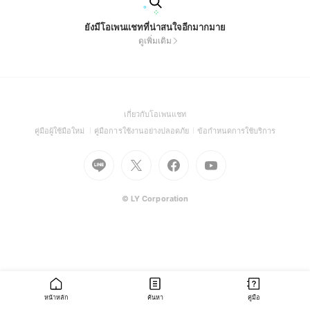
ยังมีโอเพนแชทที่น่าสนใจอีกมากมาย
ดูเพิ่มเติม
(Open
เกี่ยวกับโอเพนแชท
in
(Open
(Open
(Open
คู่มือผู้ใช้มือใหม่
คู่มือการใช้งานอย่างปลอดภัย
ข้อกำหนดการใช้บริการ
a
in
in
in
Go
Go
Go
new
Go
a
a
a
to
to
to
window)
to
new
new
new
Line
X
Facebook
Youtube
window)
window)
window)
(Open
(Open
(Open
(Open
© LY Corporation
in
in
in
in
a
a
a
a
new
new
new
new
window)
window)
window)
window)
หน้าหลัก
ค้นหา
คู่มือ