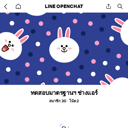
Go
share
se
LINE OPENCHAT
back
to
home
ทดสอบมาตรฐานฯ ช่างแอร์
สมาชิก 30
โน้ต 2