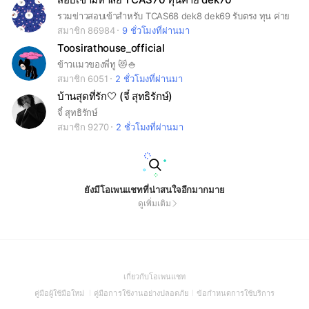
รวมข่าวสอบเข้าสำหรับ TCAS68 dek8 dek69 รับตรง ทุน ค่าย
สมาชิก 86984
9 ชั่วโมงที่ผ่านมา
Toosirathouse_official
ข้าวแมวของพี่ทู 😻🍚
สมาชิก 6051
2 ชั่วโมงที่ผ่านมา
บ้านสุดที่รัก🤍 (จี๋ สุทธิรักษ์)
จี๋ สุทธิรักษ์
สมาชิก 9270
2 ชั่วโมงที่ผ่านมา
ยังมีโอเพนแชทที่น่าสนใจอีกมากมาย
ดูเพิ่มเติม
(Open
เกี่ยวกับโอเพนแชท
in
(Open
(Open
(Open
คู่มือผู้ใช้มือใหม่
คู่มือการใช้งานอย่างปลอดภัย
ข้อกำหนดการใช้บริการ
a
in
in
in