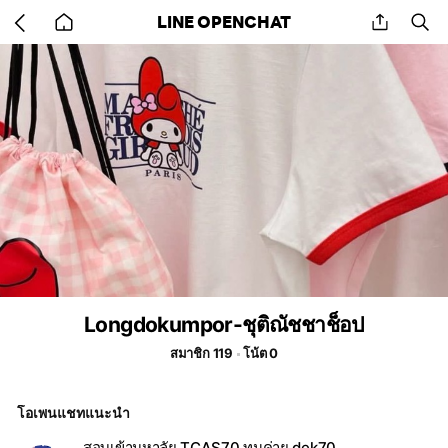
Go
share
se
LINE OPENCHAT
back
to
home
Longdokumpor-ชุติณัชชาช็อป
สมาชิก 119
โน้ต 0
โอเพนแชทแนะนำ
สอบเข้ามหาลัย TCAS70 ทุนค่าย dek70