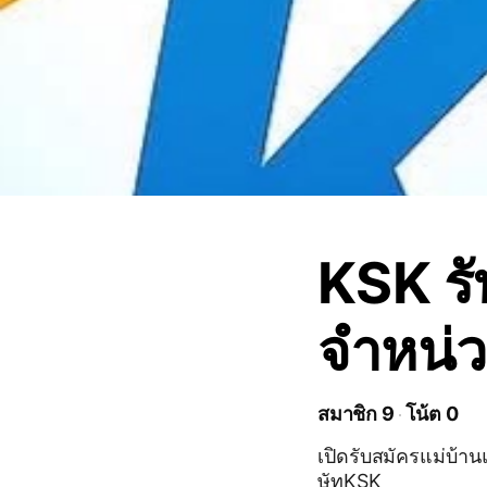
KSK รั
จำหน่
สมาชิก 9
โน้ต 0
เปิดรับสมัครแม่บ้
ษัทKSK