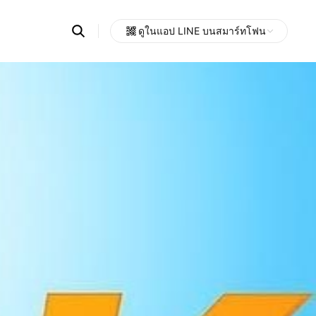
Search
ดูในแอป LINE บนสมาร์ทโฟน
OpenChats
Open
or
search
messages
area