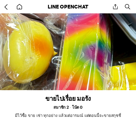
Go
share
se
LINE OPENCHAT
back
to
home
ขายไปเรื่อย มอรัง
สมาชิก 2
โน้ต 0
มีไว้ซื้อ ขาย เช่า ทุกอย่าง แล้วแต่อารมณ์ แต่ตอนนี้จะขายสกุชชี่