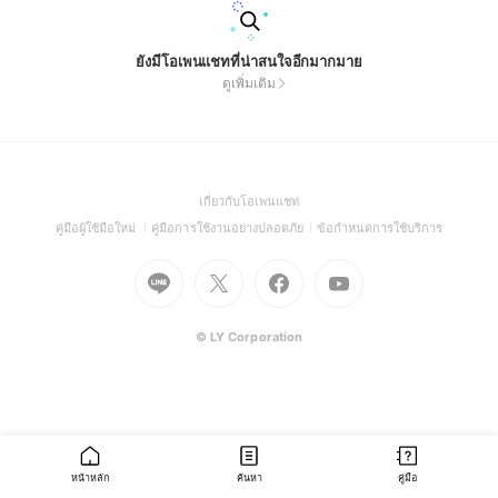
ยังมีโอเพนแชทที่น่าสนใจอีกมากมาย
ดูเพิ่มเติม
(Open
เกี่ยวกับโอเพนแชท
in
(Open
(Open
(Open
คู่มือผู้ใช้มือใหม่
คู่มือการใช้งานอย่างปลอดภัย
ข้อกำหนดการใช้บริการ
a
in
in
in
Go
Go
Go
new
Go
a
a
a
to
to
to
window)
to
new
new
new
Line
X
Facebook
Youtube
window)
window)
window)
(Open
(Open
(Open
(Open
© LY Corporation
in
in
in
in
a
a
a
a
new
new
new
new
window)
window)
window)
window)
หน้าหลัก
ค้นหา
คู่มือ