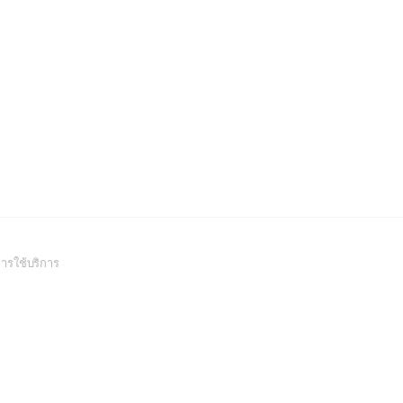
(Open
ารใช้บริการ
in
a
new
window)