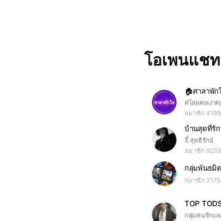
โอเพนแช
สมาชิก 4199
บ้านสุดที่รัก
จี๋ สุทธิรักษ์
สมาชิก 925
กลุ่มพันธ
สมาชิก 2175
TOP TOD