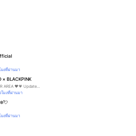
ficial
วโมงที่ผ่านมา
D × BLACKPINK
BLACKPINK IN YOUR AREA 🖤💗 Update & Talk w/ Blink Friends 😍 📍โปรดอ่านกฎ และ ใช้ห้องแชทให้ถูกต้องนะคะ *หากผิดกฎจะถูกแบนค่ะ 🎄ตั้งรูปโปร(ไม่ให้ใช้รูปตัวเอง) และ ตอบคำถาม ก่อนส่งคำขอ (ไม่ทำตามนี้ = ไม่รับนะคะ) Q: Keywords ของ Openchat BLINK THAILAND คืออ ?! A: ศูนย์รวมใจ BLINK ไทยทั้งประเทศ !! 💪🏻😼 Q: Openchat นี้เกี่ยวกับอะไรนะ ?! A:✨อัพเดทข่าวสารเกี่ยวกับสาวๆ BLACKPINK พูดคุยกับเพื่อนๆตามประสา BLINK😉 มาเป็นครอบครัวเดียวกันน้า (แอดมินไม่ได้ขายตรงแต่อย่างใด555) มาเถอะ! อยากให้มาสนุกกันน! 😋🖖🏻 📮แจ้งปัญหาการใช้งาน / ติดต่อแอดมินส่วนตัวได้ทาง twitter : @blinkth_support 🖤ยินดีต้อนรับบลิ้งค์ทุกคนเลยนะคะ💗 #BLACKPINKINYOURAREA #BLACKPINK
่วโมงที่ผ่านมา
‍❄️💘
วโมงที่ผ่านมา