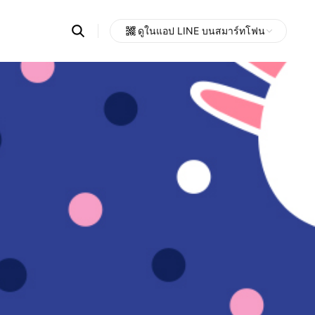
Search
ดูในแอป LINE บนสมาร์ทโฟน
OpenChats
Open
or
search
messages
area