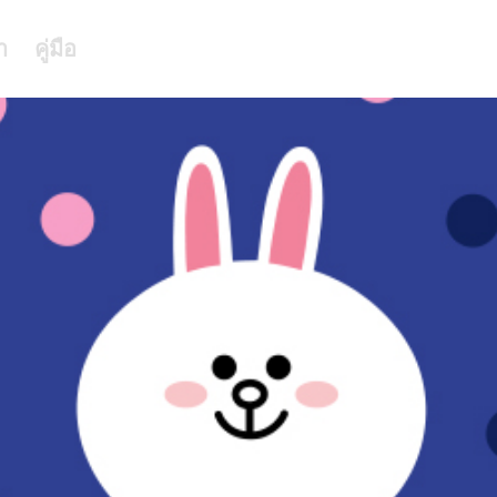
า
คู่มือ