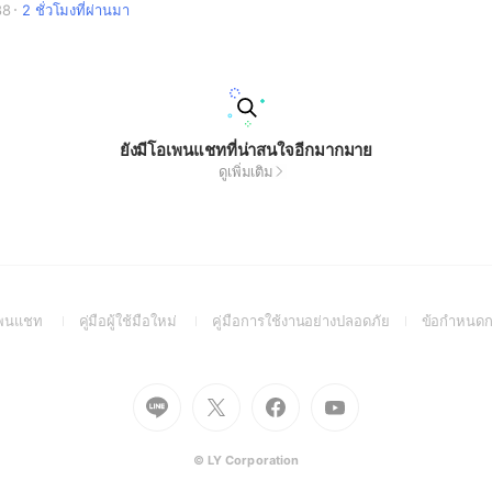
88
2 ชั่วโมงที่ผ่านมา
ยังมีโอเพนแชทที่น่าสนใจอีกมากมาย
ดูเพิ่มเติม
(Open
(Open
(Open
อเพนแชท
คู่มือผู้ใช้มือใหม่
คู่มือการใช้งานอย่างปลอดภัย
ข้อกำหนดก
in
in
in
a
a
a
new
new
new
Go
Go
Go
Go
window)
window)
window)
to
to
to
to
Line
X
Facebook
Youtube
(Open
(Open
(Open
(Open
© LY Corporation
in
in
in
in