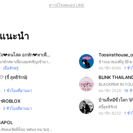
ดาวน์โหลดแอป LINE
ทแนะนำ
🏠ศาลาพักใจ💔คนโสด อกหัก💔หาเพื่อนคุย💋หาแฟนตอนเหงา🥺
Toosirathouse_of
#โสด#เหงา#อกหัก#หาเพื่อนคุย#เชิญเข้ามาคุยกันเยอะๆนะค่ะ🙏🙏 💞ยินดีต้อนรับสมาชิกอายุ15ปีขึ้นไป 💞รบกวนใส่รุปโปรไฟล์จริง เห็นหน้าชัดด้วยนะค่ะ 💞งดพุดจาหยาบคาย ทะลึ่ง ลามกทุกกรณีนะค่ะ 📜📜สำหรับสมาชิกใหม่ที่ยังไม่ทราบกลุ่มเรามี 4ห้องแชทนะค่ะ 🍄🏠ศาลาพักใจ💔คนโสด❣️อกหัก💔หาเพื่อนคุย💌หาแฟนตอนเหงา😿 🍄ห้องดูหนัง. 🍄ห้องเพลง 🍄ห้องคำคม+แคปชั่นโดนใจ♥️ 📢📢📢📢 สมาชิกสามารถกดเข้าไปที่ห้องต่างๆได้เลยนะค่ะ กดสามขีดมุมขวาบน (บน)กดแชทเลือกเข้าห้องได้เลยค่ะ👌🙏
ข้าวแมวของพี่ทู 😻🍚
เมื่อสักครู่
สมาชิก 6045
1 ชั่
 (จี๋ สุทธิรักษ์)
BLINK THAILAN
8
1 ชั่วโมงที่ผ่านมา
สมาชิก 2526
16 ชั
บ้านจี๋หมีขั้วโลก 🐻
มิตรROBLOX
#จี๋สุทธิรักษ์
3 ชั่วโมงที่ผ่านมา
สมาชิก 8232
1 ชั่
SAPOL
กลุ่มคนรักและซัพพอร์ตพี่ท็อป ทศพล หมายสุข#ด้อมต้มเล้งของพี่ท็อป