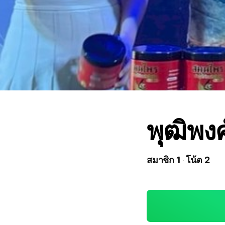
พุฒิพงศ
สมาชิก 1
โน้ต 2