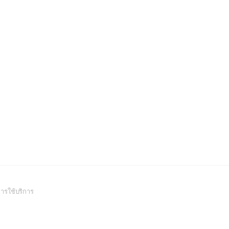
(Open
ารใช้บริการ
in
a
new