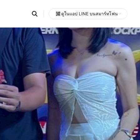
Search
ดูในแอป LINE บนสมาร์ทโฟน
OpenChats
Open
or
search
messages
area