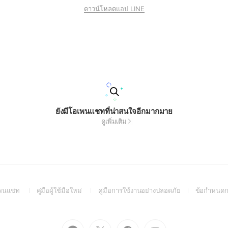
ดาวน์โหลดแอป LINE
ยังมีโอเพนแชทที่น่าสนใจอีกมากมาย
ดูเพิ่มเติม
(Open
(Open
(Open
อเพนแชท
คู่มือผู้ใช้มือใหม่
คู่มือการใช้งานอย่างปลอดภัย
ข้อกำหนดก
in
in
in
a
a
a
new
new
new
Go
Go
Go
Go