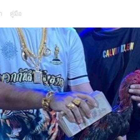
า
คู่มือ