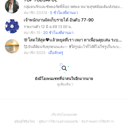
กลุ่มคนรักและซัพพอร์ตพี่ท็อป ทศพล หมายสุข#ด้อมต้มเล้งของพี่ท็อป
สมาชิก 20374
5 ชั่วโมงที่ผ่านมา
เจ้าพนักงานจัดเก็บรายได้ อันดับ 77-90
รายงานตัว 12 มิ.ย.69 13 00 น.
สมาชิก 15
20 ชั่วโมงที่ผ่านมา
🌸โสดให้สุด💖แล้วหยุดที่เรา เหงา หาเพื่อนคุยเล่น ระบาย ความรัก✨
🥰 ยินดีต้อนรับทุกคนนะคะ✨ ❣️ใส่รูปอะไรก็ได้ที่ไม่ใช่รูปในระบบ❣️ 💓ชื่อที่ใส่อย่าเป็นช่องทางติดต่อน่ะ💓 😘กฎน้อย เพื่อนเยอะ😘 💕💕หาเพื่อน หาแฟน เฮฮา คลายเครียด อยากระบายเรายินดีรับฟัง เข้ามาคุยกันนะคะ❤️❤️
สมาชิก 5025
เมื่อสักครู่
ยังมีโอเพนแชทที่น่าสนใจอีกมากมาย
ดูเพิ่มเติม
(Open
เกี่ยวกับโอเพนแชท
in
(Open
(Open
(Open
คู่มือผู้ใช้มือใหม่
คู่มือการใช้งานอย่างปลอดภัย
ข้อกำหนดการใช้บริการ
a
in
in
in