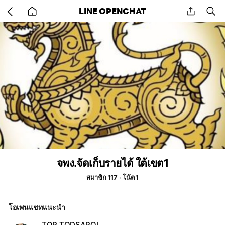
Go
share
se
LINE OPENCHAT
back
to
home
จพง.จัดเก็บรายได้​ ใต้เขต1
สมาชิก 117
โน้ต 1
โอเพนแชทแนะนำ
TOP TODSAPOL