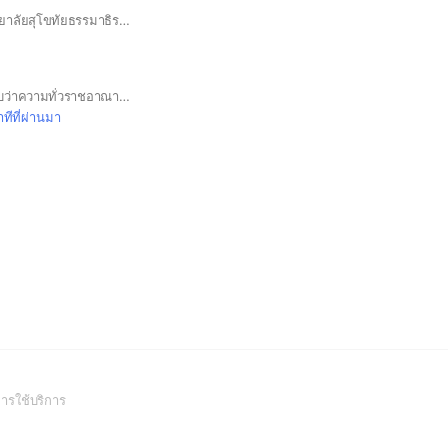
กลุ่มนักศึกษา มหาวิทยาลัยสุโขทัยธรรมาธิราช (มสธ.) Sukhothai Thammathirat Open University [STOU]
ี
ปรึกษากฎหมายฟรี/รับว่าความทั่วราชอาณาจักร
ทีที่ผ่านมา
(Open
ารใช้บริการ
in
a