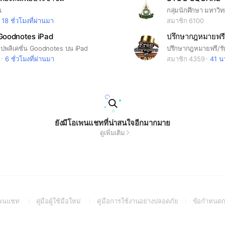
น
18 ชั่วโมงที่ผ่านมา
สมาชิก 6100
Goodnotes iPad
ปรึกษากฎหมายฟร
อปพลิเคชั่น Goodnotes บน iPad
6 ชั่วโมงที่ผ่านมา
สมาชิก 4359
41 นา
ยังมีโอเพนแชทที่น่าสนใจอีกมากมาย
ดูเพิ่มเติม
(Open
(Open
(Open
อเพนแชท
คู่มือผู้ใช้มือใหม่
คู่มือการใช้งานอย่างปลอดภัย
ข้อกำหนดก
in
in
in
a
a
a