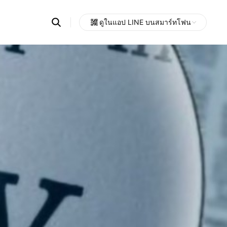
Search
ดูในแอป LINE บนสมาร์ทโฟน
OpenChats
Open
or
search
messages
area