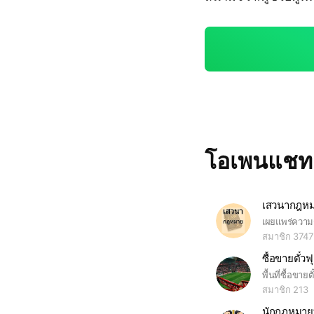
โอเพนแช
เสวนากฎห
สมาชิก 3747
พื้นที่ซื้อขาย
สมาชิก 213
นักกฎหมายท