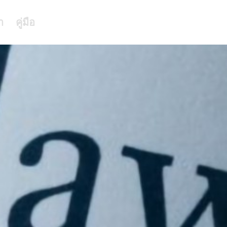
า
คู่มือ