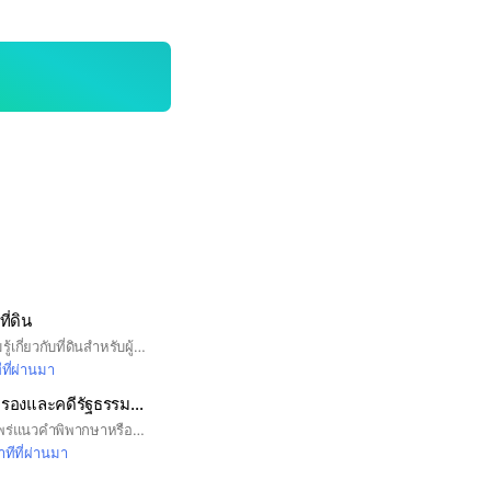
ที่ดิน
ห้องนี้มีเจตนาให้ความรู้เกี่ยวกับที่ดินสำหรับผู้ที่สนใจเรื่องที่ดินหรือผู้ที่เดือดร้อนเรื่องที่ดินช่องของผมขอเป็นส่วนหนึ่งในการให้คำปรึกษาเพื่อเป็นแนวทางในการปฏิบัติ ตามขั้นตอนต่างๆได้อย่างถูกต้อง หวังว่าคงจะช่วยแก้ปัญหาได้ไม่มากก็น้อยและขอขอบคุณสมาชิกทุกท่านที่ให้การสนับสนุนเสมอมาขอบคุณครับ
ที่ผ่านมา
บรรทัดฐานคดีปกครองและคดีรัฐธรรมนูญ
วัตถุประสงค์เพื่อเผยแพร่แนวคำพิพากษาหรือคำสั่งในคดีปกครอง รวมถึงคำวินิจฉัยของศาลรัฐธรรมนูญ และแนวกฎหมายมหาชนต่างๆ (ไม่ใช่กลุ่มติว หรือกลุ่มปรึกษาคดีความ)
ทีที่ผ่านมา