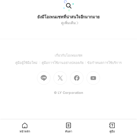
ยังมีโอเพนแชทที่น่าสนใจอีกมากมาย
ดูเพิ่มเติม
(Open
เกี่ยวกับโอเพนแชท
in
(Open
(Open
(Open
คู่มือผู้ใช้มือใหม่
คู่มือการใช้งานอย่างปลอดภัย
ข้อกำหนดการใช้บริการ
a
in
in
in
Go
Go
Go
new
Go
a
a
a
to
to
to
window)
to
new
new
new
Line
X
Facebook
Youtube
window)
window)
window)
(Open
(Open
(Open
(Open
© LY Corporation
in
in
in
in
a
a
a
a
new
new
new
new
window)
window)
window)
window)
หน้าหลัก
ค้นหา
คู่มือ