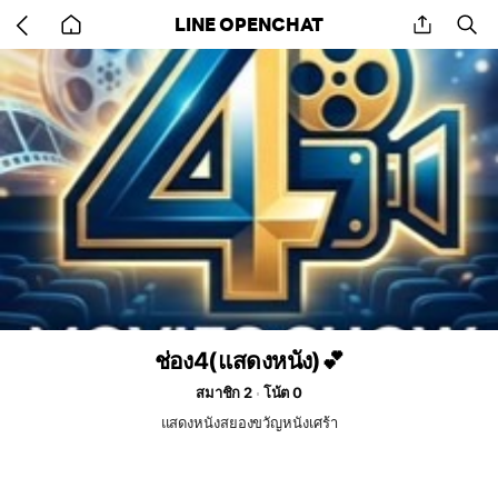
Go
share
se
LINE OPENCHAT
back
to
home
ช่อง4(แสดงหนัง)💕
สมาชิก 2
โน้ต 0
แสดงหนังสยองขวัญหนังเศร้า