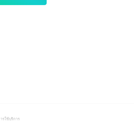
(Open
ารใช้บริการ
in
a