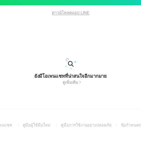
ดาวน์โหลดแอป LINE
ยังมีโอเพนแชทที่น่าสนใจอีกมากมาย
ดูเพิ่มเติม
(Open
(Open
(Open
อเพนแชท
คู่มือผู้ใช้มือใหม่
คู่มือการใช้งานอย่างปลอดภัย
ข้อกำหนดก
in
in
in
a
a
a