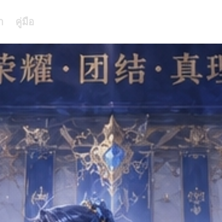
า
คู่มือ