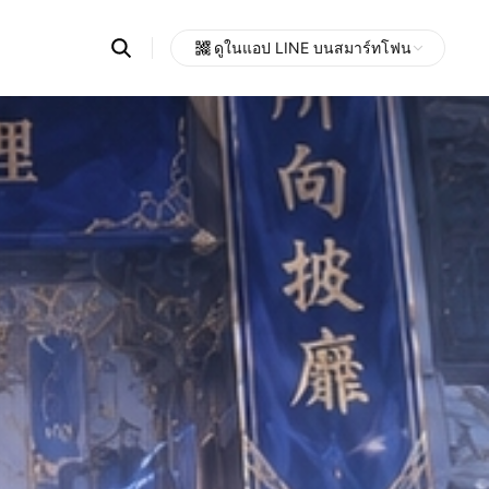
Search
ดูในแอป LINE บนสมาร์ทโฟน
OpenChats
Open
or
search
messages
area