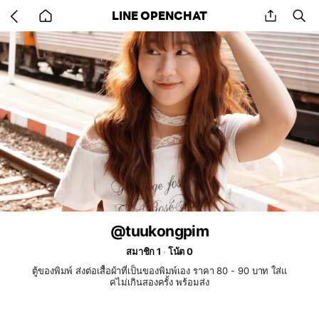
Go
share
se
LINE OPENCHAT
back
to
home
@tuukongpim
สมาชิก 1
โน้ต 0
ตู้ของพิมพ์ ส่งต่อเสื้อผ้าที่เป็นของพิมพ์เอง ราคา 80 - 90 บาท ใส่แ
ค่ไม่เกินสองครั้ง พร้อมส่ง