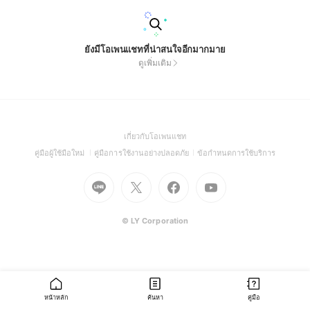
ยังมีโอเพนแชทที่น่าสนใจอีกมากมาย
ดูเพิ่มเติม
(Open
เกี่ยวกับโอเพนแชท
in
(Open
(Open
(Open
คู่มือผู้ใช้มือใหม่
คู่มือการใช้งานอย่างปลอดภัย
ข้อกำหนดการใช้บริการ
a
in
in
in
Go
Go
Go
new
Go
a
a
a
to
to
to
window)
to
new
new
new
Line
X
Facebook
Youtube
window)
window)
window)
(Open
(Open
(Open
(Open
© LY Corporation
in
in
in
in
a
a
a
a
new
new
new
new
window)
window)
window)
window)
หน้าหลัก
ค้นหา
คู่มือ