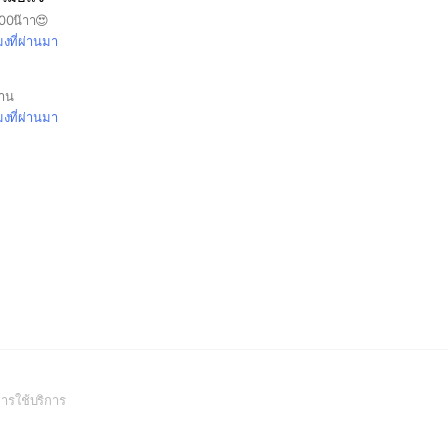
0.00น๊าา😍
มงที่ผ่านมา
้าน
มงที่ผ่านมา
(Open
ารใช้บริการ
in
a