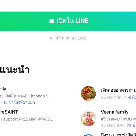
เปิดใน LINE
ดาวน์โหลดแอป LINE
ทแนะนำ
ily
เจ้พลอยอาหารตาม
กิตติภพ เสรีวิชยสวัสดิ์ (สตางค์) Kittiphop Sereevichayasawat #กระปุกของสตางค์ #satangks
สมาชิก 200
2 ชั่ว
7
15 ชั่วโมงที่ผ่านมา
 preSAINT
Veena family
preSAINT Fc​ / support​ PRESAINT #PRESAINT #cuteboy​ #fanclub #model​ #yseries
#วีนา #MUT #MU #M
สมาชิก 6978
22 นา
ปิงชุน สาขารังสิตภ