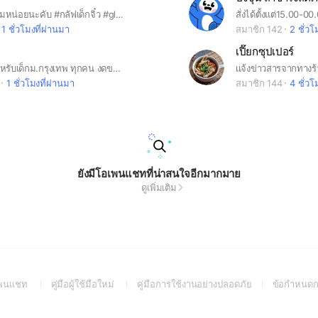
ฝากพี่ๆเอ็นดูผมหน่อยนะคับ #กลัฟเด็กจิ๋ว #gluftnp
สั่งได้ตั้งแต่15.00-0
1 ชั่วโมงที่ผ่านมา
สมาชิก 142
2 ชั่วโ
เปี๊ยกซุปเปอร์
พื้นที่พูดคุยสำหรับเด็กม.กรุงเทพ ทุกคน งดขายของ #ม.กรุงเทพ #BU
เเจ้งข่าวสารจากทางร
1 ชั่วโมงที่ผ่านมา
สมาชิก 144
4 ชั่วโ
ยังมีโอเพนแชทที่น่าสนใจอีกมากมาย
ดูเพิ่มเติม
(Open
(Open
(Open
อเพนแชท
คู่มือผู้ใช้มือใหม่
คู่มือการใช้งานอย่างปลอดภัย
ข้อกำหนดก
in
in
in
a
a
a