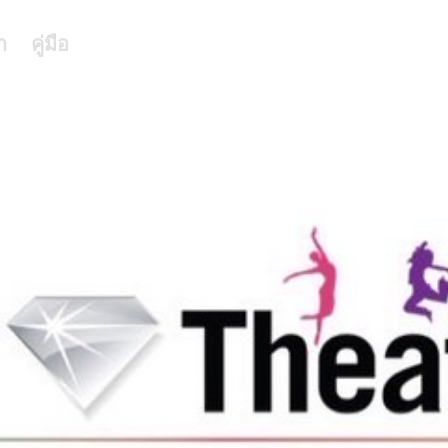
า
คู่มือ