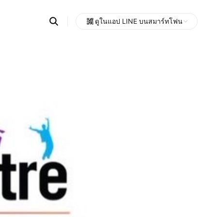
Search
ดูในแอป LINE บนสมาร์ทโฟน
OpenChats
Open
or
search
messages
area