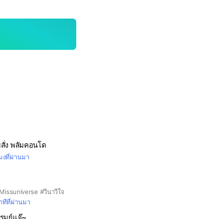
สั่ง พลัมคอนโด
โมงที่ผ่านมา
issuniverse #วีนาวีใจ
ทีที่ผ่านมา
ิรมย์แจ๊~