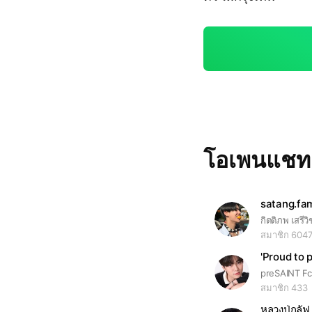
โอเพนแช
satang.fam
สมาชิก 604
'Proud​ to​
สมาชิก 433
หลวงปู่กลัฟ