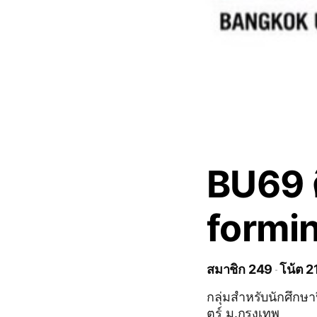
BU69 
formi
สมาชิก 249
โน้ต 2
กลุ่มสำหรับนักศึก
ตร์ ม.กรุงเทพ