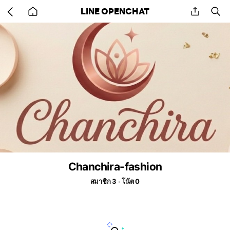
Go
share
se
LINE OPENCHAT
back
to
home
Chanchira-fashion
สมาชิก 3
โน้ต 0