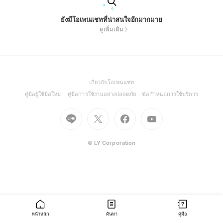
ยังมีโอเพนแชทที่น่าสนใจอีกมากมาย
ดูเพิ่มเติม
(Open
เกี่ยวกับโอเพนแชท
in
(Open
(Open
(Open
คู่มือผู้ใช้มือใหม่
คู่มือการใช้งานอย่างปลอดภัย
ข้อกำหนดการใช้บริการ
a
in
in
in
Go
Go
Go
new
Go
a
a
a
to
to
to
window)
to
new
new
new
Line
X
Facebook
Youtube
window)
window)
window)
(Open
(Open
(Open
(Open
© LY Corporation
in
in
in
in
a
a
a
a
new
new
new
new
window)
window)
window)
window)
หน้าหลัก
ค้นหา
คู่มือ