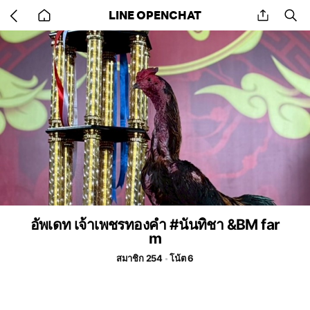
Go
share
se
LINE OPENCHAT
back
to
home
อัพเดท เจ้าเพชรทองคำ #นันทิชา &BM far
m
สมาชิก 254
โน้ต 6