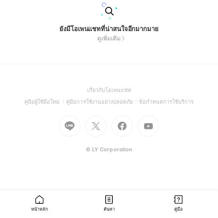
ยังมีโอเพนแชทที่น่าสนใจอีกมากมาย
ดูเพิ่มเติม
(Open
เกี่ยวกับโอเพนแชท
in
(Open
(Open
(Open
คู่มือผู้ใช้มือใหม่
คู่มือการใช้งานอย่างปลอดภัย
ข้อกำหนดการใช้บริการ
a
in
in
in
Go
Go
Go
new
Go
a
a
a
to
to
to
window)
to
new
new
new
Line
X
Facebook
Youtube
window)
window)
window)
(Open
(Open
(Open
(Open
© LY Corporation
in
in
in
in
a
a
a
a
new
new
new
new
window)
window)
window)
window)
หน้าหลัก
ค้นหา
คู่มือ