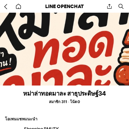
Go
share
se
LINE OPENCHAT
back
to
home
หม่าล่าทอดมาละ สาธุประดิษฐ์34
สมาชิก 311
โน้ต 0
โอเพนแชทแนะนำ
Shopping RMUTK