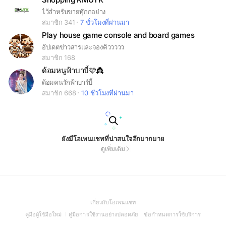
ไว้สำหรับขายทุ๊กกอย่าง
สมาชิก 341
7 ชั่วโมงที่ผ่านมา
Play house game console and board games
อัปเดตข่าวสารและจองคิววววว
สมาชิก 168
ด้อมหนูฟ้าบาบี้🩷👸
ด้อมคนรักฟ้าบาร์บี้
สมาชิก 668
10 ชั่วโมงที่ผ่านมา
ยังมีโอเพนแชทที่น่าสนใจอีกมากมาย
ดูเพิ่มเติม
(Open
เกี่ยวกับโอเพนแชท
in
(Open
(Open
(Open
คู่มือผู้ใช้มือใหม่
คู่มือการใช้งานอย่างปลอดภัย
ข้อกำหนดการใช้บริการ
a
in
in
in