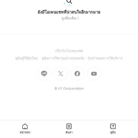
ยังมีโอเพนแชทที่น่าสนใจอีกมากมาย
ดูเพิ่มเติม
(Open
เกี่ยวกับโอเพนแชท
in
(Open
(Open
(Open
คู่มือผู้ใช้มือใหม่
คู่มือการใช้งานอย่างปลอดภัย
ข้อกำหนดการใช้บริการ
a
in
in
in
Go
Go
Go
new
Go
a
a
a
to
to
to
window)
to
new
new
new
Line
X
Facebook
Youtube
window)
window)
window)
(Open
(Open
(Open
(Open
© LY Corporation
in
in
in
in
a
a
a
a
new
new
new
new
window)
window)
window)
window)
หน้าหลัก
ค้นหา
คู่มือ