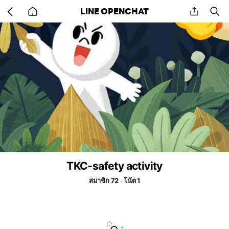
Go
share
se
LINE OPENCHAT
back
to
home
TKC-safety activity
สมาชิก 72
โน้ต 1