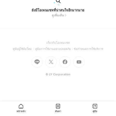
ยังมีโอเพนแชทที่น่าสนใจอีกมากมาย
ดูเพิ่มเติม
(Open
เกี่ยวกับโอเพนแชท
in
(Open
(Open
(Open
คู่มือผู้ใช้มือใหม่
คู่มือการใช้งานอย่างปลอดภัย
ข้อกำหนดการใช้บริการ
a
in
in
in
Go
Go
Go
new
Go
a
a
a
to
to
to
window)
to
new
new
new
Line
X
Facebook
Youtube
window)
window)
window)
(Open
(Open
(Open
(Open
© LY Corporation
in
in
in
in
a
a
a
a
new
new
new
new
window)
window)
window)
window)
หน้าหลัก
ค้นหา
คู่มือ