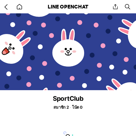
Go
share
se
LINE OPENCHAT
back
to
home
SportClub
สมาชิก 2
โน้ต 0