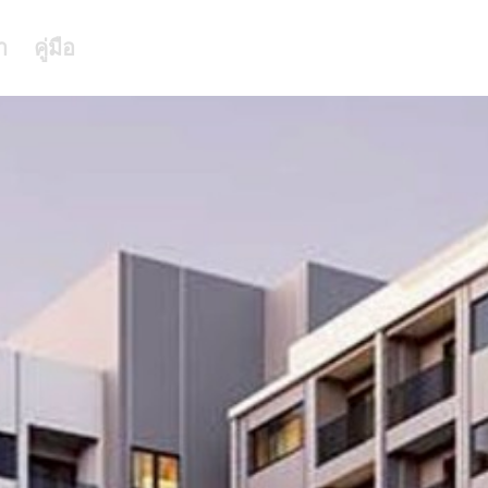
า
คู่มือ