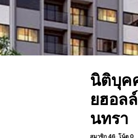
นิติบุ
ยฮอลล์
นทรา
สมาชิก 46
โน้ต 0