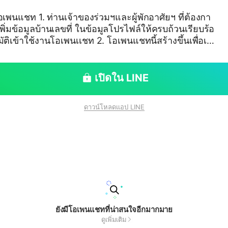
เพนแชท 1. ท่านเจ้าของร่วมฯและผู้พักอาศัยฯ ที่ต้องกา
เพิ่มข้อมูลบ้านเลขที่ ในข้อมูลโปรไฟล์ให้ครบถ้วนเรียบร้อ
โอเพนเเชท 2. โอเพนแชทนี้สร้างขึ้นเพื่อเป็
ัมพันธ์ข่าวสาร ระหว่างสำนักงานนิติบุคคลอาคารชุดชี
กมัย- รามอินทรา กับ ท่านเจ้าของร่วมและท่านผู้พักอาศั
-รามอินทราเท่านั้น 3. ห้ามผู้ใช้งานใช้ข้อคว
เปิดใน LINE
/หรือ ทะเลาะวิวาท ในโอเพนเเชทโดยเด็ดขาด 4. ห้า
ร และ/หรือ บริการ ต่างๆในโอเพนแชทนี้โดยเด็ดขาด
ดาวน์โหลดแอป LINE
ยังมีโอเพนแชทที่น่าสนใจอีกมากมาย
ดูเพิ่มเติม