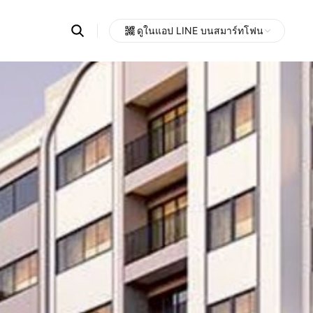
Search
ดูในแอป LINE บนสมาร์ทโฟน
OpenChats
Open
or
search
messages
area