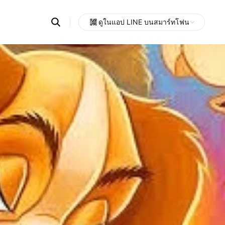
Search
ดูในแอป LINE บนสมาร์ทโฟน
OpenChats
Open
or
search
messages
area