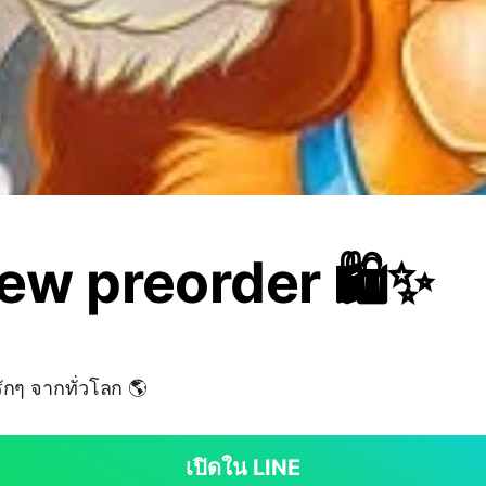
ew preorder 🛍️✨
รักๆ จากทั่วโลก 🌎
เปิดใน LINE