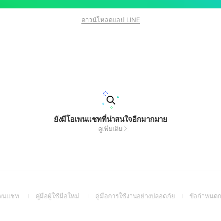
ดาวน์โหลดแอป LINE
ยังมีโอเพนแชทที่น่าสนใจอีกมากมาย
ดูเพิ่มเติม
(Open
(Open
(Open
อเพนแชท
คู่มือผู้ใช้มือใหม่
คู่มือการใช้งานอย่างปลอดภัย
ข้อกำหนดก
in
in
in
a
a
a