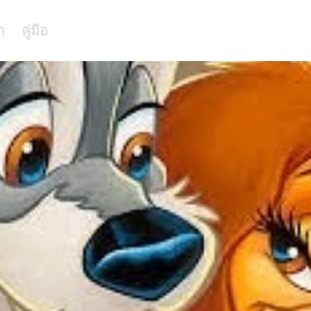
า
คู่มือ