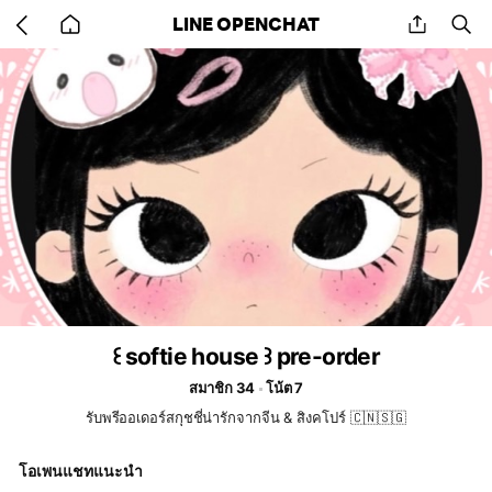
Go
share
se
LINE OPENCHAT
back
to
home
꒰ softie house ꒱ pre-order
สมาชิก 34
โน้ต 7
รับพรีออเดอร์สกุชชี่น่ารักจากจีน & สิงคโปร์ 🇨🇳🇸🇬
โอเพนแชทแนะนำ