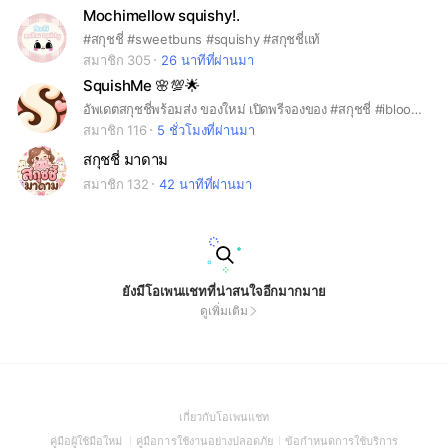
Mochimellow squishy!.
#สกุชชี่ #sweetbuns #squishy #สกุชชี่แท้
สมาชิก 305
26 นาทีที่ผ่านมา
SquishMe 🌸💯🌟
อัพเดตสกุชชี่พร้อมส่ง ของใหม่ เปิดพรีจองของ #สกุชชี่ #ibloom #midosquishy # mido #lisa #zoey #squishy #squishme
สมาชิก 116
5 ชั่วโมงที่ผ่านมา
สกุชชี่ มาดาม
สมาชิก 132
42 นาทีที่ผ่านมา
ยังมีโอเพนแชทที่น่าสนใจอีกมากมาย
ดูเพิ่มเติม
(Open
เกี่ยวกับโอเพนแชท
in
(Open
(Open
(Open
คู่มือผู้ใช้มือใหม่
คู่มือการใช้งานอย่างปลอดภัย
ข้อกำหนดการใช้บริการ