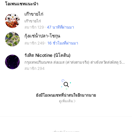
โอเพนแชทแนะนำ
เก๊าขายไก่
เก๊าขายไก่
สมาชิก 129
47 นาทีที่ผ่านมา
กุ้งแช่น้ำปลา-โชกุน
สมาชิก 249
16 ชั่วโมงที่ผ่านมา
รังสิต Nicotine (นิโคติน)
กรุงเทพปริมณฑล ส่งแมส (ค่าส่งตามจริง) ต่างจังหวัดส่งพัสดุ 50 พื้นที่ห่างไกล+30
สมาชิก 294
ยังมีโอเพนแชทที่น่าสนใจอีกมากมาย
ดูเพิ่มเติม