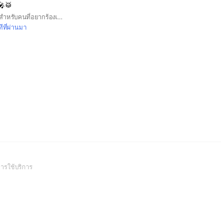
🎤🥁
มาฝึกร้องเพลงได้หรือสำหรับคนที่อยากร้องเพลงก็มาแชร์ความสามารถให้กันได้นะคะ🩷🩷#ร้องเพลง#ฟังเพลง#ความสามารถ
ีที่ผ่านมา
(Open
ารใช้บริการ
in
a
new
window)