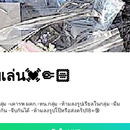
ยเล่น💓🤏🏻
ลุ่ม -เคารพ ผคก.-หน.กลุ่ม -ห้ามลงรูปเรียลในกลุ่ม -มีม
น -จีบกันได้ -ห้ามลงรูปโป๊หรือส่งคริป18+🔞