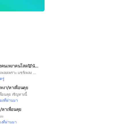
🔥👿ถ้ำพญายมของคนเหงาคนโสด👿นักฆ่าพญายมพ่อมาคข๋าา🎧🎸ฟังเพลง🎧🎶
เข้ามาคุยกันนะคะ ฟังเพลงเพราะ แชร์เพลง คุยสบายๆ อกหักหาเพื่อนคุย ระบายเล่าสู่กันฟัง
ครู่
้เหงา/หาเพื่อนคุย
ื่อนคุย เชิญทางนี้
โมงที่ผ่านมา
/หาเพื่อนคุย
้นะ
มงที่ผ่านมา