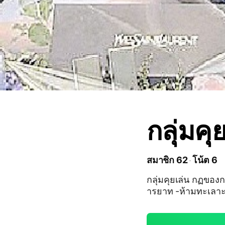
กลุ่มคุ
สมาชิก 62
โน้ต 6
กลุ่มคุยเล่น กฏของก
ารยาท -ห้ามทะเลาะกั