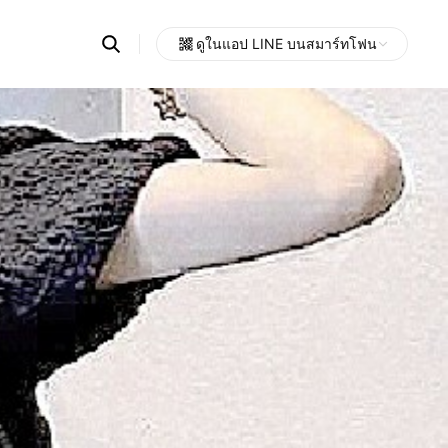
Search
ดูในแอป LINE บนสมาร์ทโฟน
OpenChats
Open
or
search
messages
area