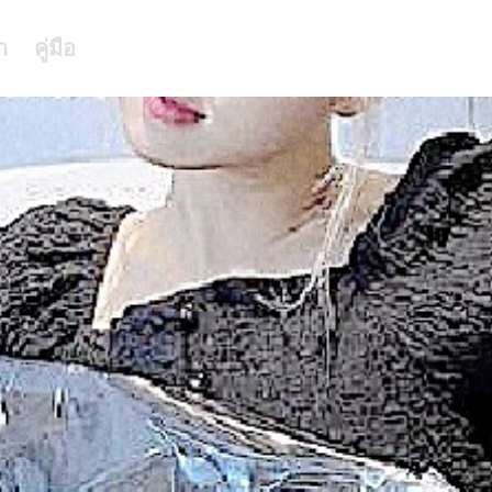
า
คู่มือ