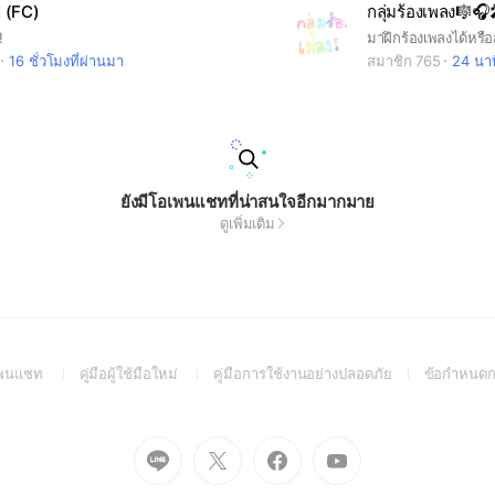
 (FC)
กลุ่มร้องเพลง🎼🎧
!
16 ชั่วโมงที่ผ่านมา
สมาชิก 765
24 นาท
ยังมีโอเพนแชทที่น่าสนใจอีกมากมาย
ดูเพิ่มเติม
(Open
(Open
(Open
อเพนแชท
คู่มือผู้ใช้มือใหม่
คู่มือการใช้งานอย่างปลอดภัย
ข้อกำหนดก
in
in
in
a
a
a
new
new
new
Go
Go
Go
Go
window)
window)
window)
to
to
to
to
Line
X
Facebook
Youtube