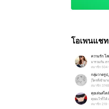
โอเพนแช
ความรัก โส
สมาชิก 504
สมาชิก 3748
คุยเล่นสไตล
สมาชิก 219