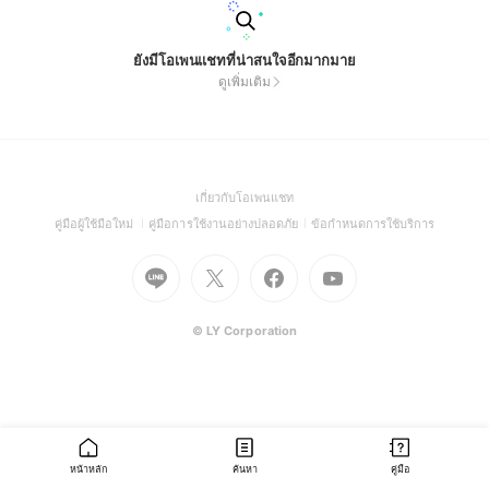
ยังมีโอเพนแชทที่น่าสนใจอีกมากมาย
ดูเพิ่มเติม
(Open
เกี่ยวกับโอเพนแชท
in
(Open
(Open
(Open
คู่มือผู้ใช้มือใหม่
คู่มือการใช้งานอย่างปลอดภัย
ข้อกำหนดการใช้บริการ
a
in
in
in
Go
Go
Go
new
Go
a
a
a
to
to
to
window)
to
new
new
new
Line
X
Facebook
Youtube
window)
window)
window)
(Open
(Open
(Open
(Open
© LY Corporation
in
in
in
in
a
a
a
a
new
new
new
new
window)
window)
window)
window)
หน้าหลัก
ค้นหา
คู่มือ