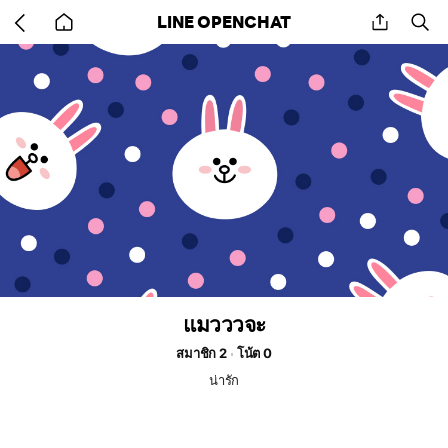
Go
share
se
LINE OPENCHAT
back
to
home
แมวววจะ
สมาชิก 2
โน้ต 0
น่ารัก