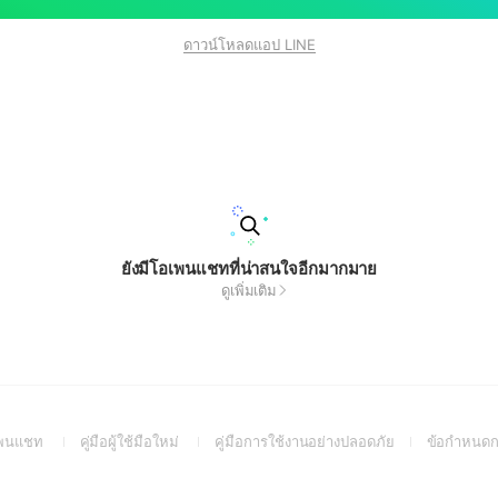
ดาวน์โหลดแอป LINE
ยังมีโอเพนแชทที่น่าสนใจอีกมากมาย
ดูเพิ่มเติม
(Open
(Open
(Open
อเพนแชท
คู่มือผู้ใช้มือใหม่
คู่มือการใช้งานอย่างปลอดภัย
ข้อกำหนดก
in
in
in
a
a
a