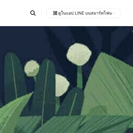
Search
ดูในแอป LINE บนสมาร์ทโฟน
OpenChats
Open
or
search
messages
area