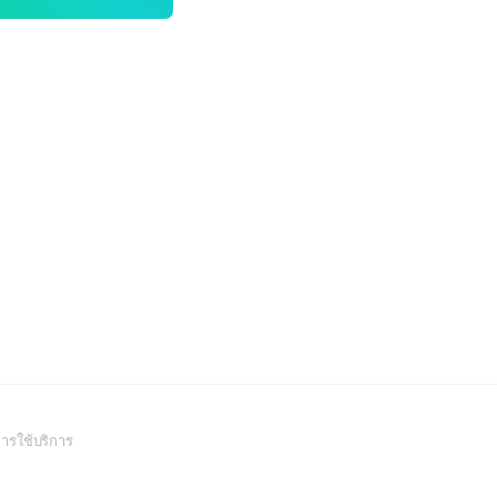
(Open
ารใช้บริการ
in
a