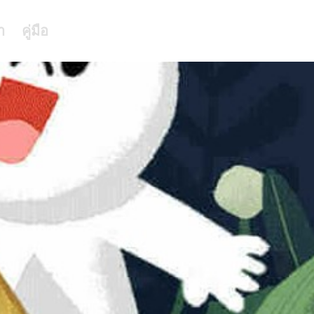
า
คู่มือ