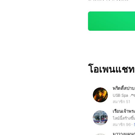
โอเพนแช
พริตตี้สปา
USB Spa 📍
สมาชิก 51
เรือนเจ้าพ
สมาชิก 96
มาวางแผนกา