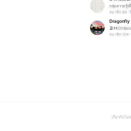
สมาชิก 89
Dragonfly 
🏖️👫🏻กลุ่มแ
สมาชิก 104
เกี่ยวกับโ