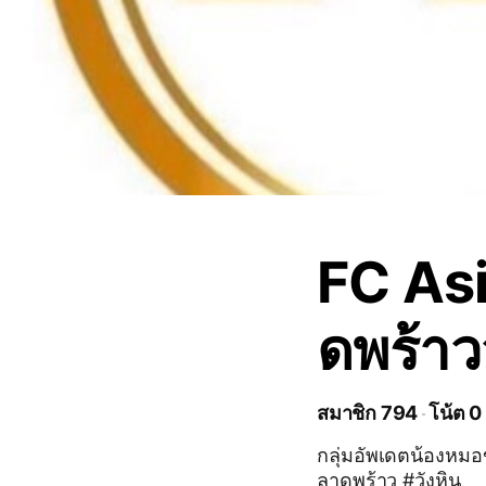
FC As
ดพร้าว
สมาชิก 794
โน้ต 0
กลุ่มอัพเดตน้องหม
ลาดพร้าว #วังหิน