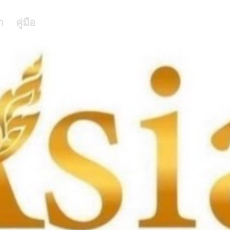
า
คู่มือ