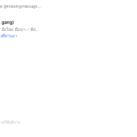
@massagechiangmai @relaxingmassagechiangmai
's gang)
👉ตี 1 เซ็ท 21 แต้ม ✅ มือใหม่ มือเบา ✅ ตีสนุก ออกกำลังกาย ✅ มือหนักที่คุมได้ เล่นกับมือเบาได้ ❌ กรณียกเลิก/นำชื่อออก รบกวนแจ้งก่อน 13:00 น. เพื่อให้ท่านอื่นมีเวลาตัดสินใจต่อ เพื่อไม่ให้เสียสิทธิ์ของท่านอื่น ขอบคุณครับ🙏🏻 ❌ งดเสริฟยิงนะครับ
มงที่ผ่านมา
(Open
ารใช้บริการ
in
a