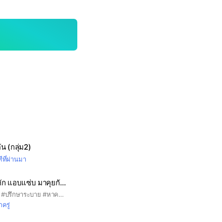
ัน (กลุ่ม2)
ีที่ผ่านมา
💋🍭โสด เหงา อกหัก แอบแซ่บ มาคุยกัน เเลกไลน์ได้(ตามกฏ)💋🍭🦪
#มาคุยกัน ได้ทุกเรื่อง #ปรึกษาระบาย #หาความรัก #หาสังคม #หามิตรภาพ #รับทุกเพศ ทุกอาชีพ คุยเฮฮาสนุก พี่น้อง #ขอรับอายุ 16 ขึ้นไปนะคะ #ใช้คำสุภาพ ใช้รูปเหมาะสม (รูปจริงของตัวเอง) #รัก#โสด#เหงา#เเอบเเซ่บ#เเอบรัก#เเอบหวัง#เศร้า#เหงา#หาเพื่อน#หาคู่#คนมีคู่#คนเเอบรัก#คนเเอบชอบ#❤️#💋#🦪#🌈#🍭#🎀
กครู่