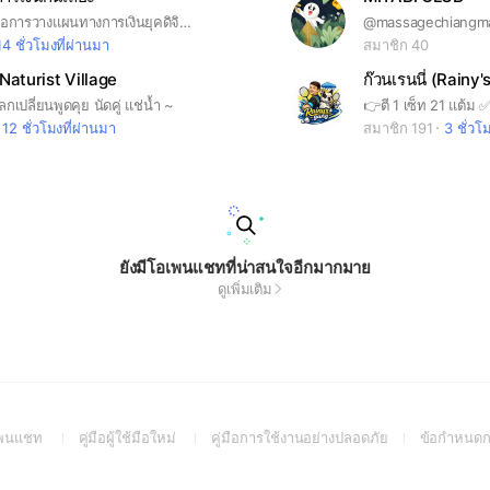
กลุ่มความรู้เพื่อการวางแผนทางการเงินยุคดิจิตอล
14 ชั่วโมงที่ผ่านมา
สมาชิก 40
Naturist Village
ก๊วนเรนนี่ (Rainy
ลกเปลี่ยนพูดคุย นัดคู่ แช่น้ำ ~
12 ชั่วโมงที่ผ่านมา
สมาชิก 191
3 ชั่วโ
ยังมีโอเพนแชทที่น่าสนใจอีกมากมาย
ดูเพิ่มเติม
(Open
(Open
(Open
อเพนแชท
คู่มือผู้ใช้มือใหม่
คู่มือการใช้งานอย่างปลอดภัย
ข้อกำหนดก
in
in
in
a
a
a