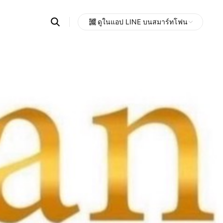
Search
ดูในแอป LINE บนสมาร์ทโฟน
OpenChats
Open
or
search
messages
area