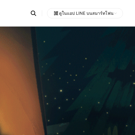
Search
ดูในแอป LINE บนสมาร์ทโฟน
OpenChats
Open
or
search
messages
area