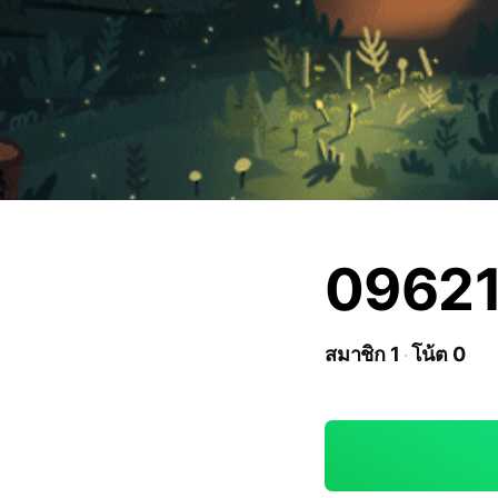
0962
สมาชิก 1
โน้ต 0