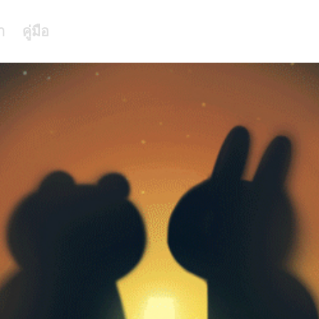
า
คู่มือ