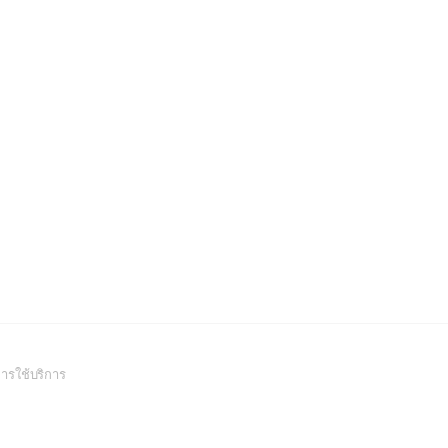
(Open
ารใช้บริการ
in
a
new