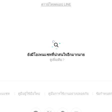
ดาวน์โหลดแอป LINE
ยังมีโอเพนแชทที่น่าสนใจอีกมากมาย
ดูเพิ่มเติม
(Open
(Open
(Open
อเพนแชท
คู่มือผู้ใช้มือใหม่
คู่มือการใช้งานอย่างปลอดภัย
ข้อกำหนดก
in
in
in
a
a
a
new
new
new
Go
Go
Go
Go