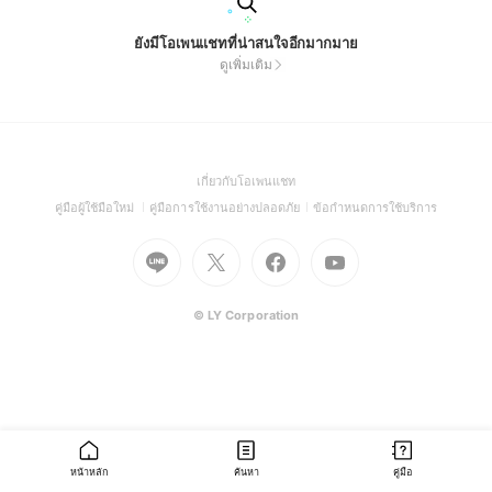
ยังมีโอเพนแชทที่น่าสนใจอีกมากมาย
ดูเพิ่มเติม
(Open
เกี่ยวกับโอเพนแชท
in
(Open
(Open
(Open
คู่มือผู้ใช้มือใหม่
คู่มือการใช้งานอย่างปลอดภัย
ข้อกำหนดการใช้บริการ
a
in
in
in
Go
Go
Go
new
Go
a
a
a
to
to
to
window)
to
new
new
new
Line
X
Facebook
Youtube
window)
window)
window)
(Open
(Open
(Open
(Open
© LY Corporation
in
in
in
in
a
a
a
a
new
new
new
new
window)
window)
window)
window)
หน้าหลัก
ค้นหา
คู่มือ