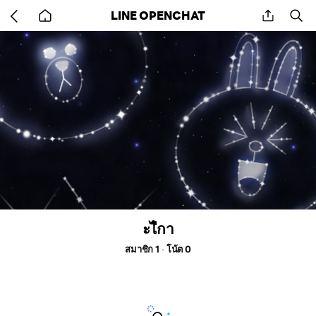
Go
share
se
LINE OPENCHAT
back
to
home
ะไืกา
สมาชิก 1
โน้ต 0