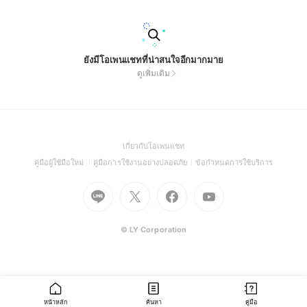
ยังมีโอเพนแชทที่น่าสนใจอีกมากมาย
ดูเพิ่มเติม
(Open
เกี่ยวกับโอเพนแชท
in
(Open
(Open
(Open
คู่มือผู้ใช้มือใหม่
คู่มือการใช้งานอย่างปลอดภัย
ข้อกำหนดการใช้บริการ
a
in
in
in
Go
Go
Go
new
Go
a
a
a
to
to
to
window)
to
new
new
new
Line
X
Facebook
Youtube
window)
window)
window)
(Open
(Open
(Open
(Open
© LY Corporation
in
in
in
in
a
a
a
a
new
new
new
new
window)
window)
window)
window)
หน้าหลัก
ค้นหา
คู่มือ