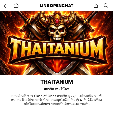
Go
share
se
LINE OPENCHAT
back
to
home
THAITANIUM
สมาชิก 12
โน้ต 2
กลุ่มสำหรับชาว Clash of Clans สายชิล พูดคุย แชร์เทคนิค หาเพื่
อนเล่น ตีวอร์บ้าง ฟาร์มบ้าง เล่นสนุกไปด้วยกัน 😄🔥 ยินดีต้อนรับทั้
งมือใหม่และมือเก่า ขอแค่เป็นมิตรและเคารพกัน