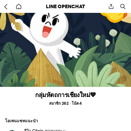
Go
share
se
LINE OPENCHAT
back
to
home
กลุ่มหัตถการเชียงใหม่💙
สมาชิก 262
โน้ต 4
โอเพนแชทแนะนำ
รีวิว Clinic ความงาม ✨