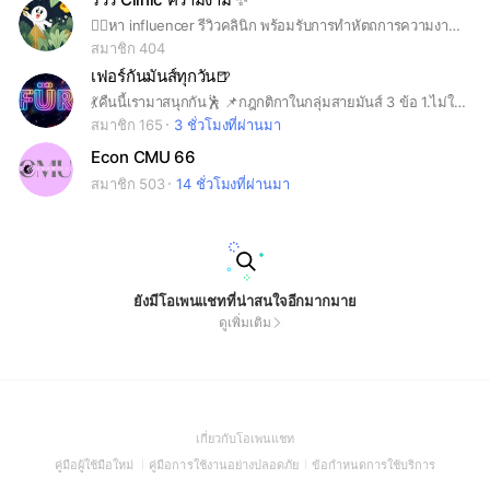
👉🏻หา influencer รีวิวคลินิก พร้อมรับการทำหัตถการความงามฟรีจำนวนมาก มีงานถยอยลงให้ตลอด!!
สมาชิก 404
เฟอร์กันมันส์ทุกวัน🍺
💃คืนนี้เรามาสนุกกัน🕺 📌กฎกติกาในกลุ่มสายมันส์ 3 ข้อ 1.ไม่ใช้คำหยาบหรือด่าว่ากันในกลุ่ม 2.ไม่ลงหรือโปรโมทสิ่งผิดกฎหมายในกลุ่มนี้ 3.ผู้เข้ากลุ่มเฟอร์กันมันส์ทุกวัน ต้องมีอายุไม่ต่ำกว่า 20 ปีบริบูรณ์ ✏️กลุ่มนี้หากลูกค้าต้องการแนะนำหรือแจ้งปัญหาในร้านสามารถแจ้งมาได้เลยน๊าาา
สมาชิก 165
3 ชั่วโมงที่ผ่านมา
Econ CMU 66
สมาชิก 503
14 ชั่วโมงที่ผ่านมา
ยังมีโอเพนแชทที่น่าสนใจอีกมากมาย
ดูเพิ่มเติม
(Open
เกี่ยวกับโอเพนแชท
in
(Open
(Open
(Open
คู่มือผู้ใช้มือใหม่
คู่มือการใช้งานอย่างปลอดภัย
ข้อกำหนดการใช้บริการ
a
in
in
in