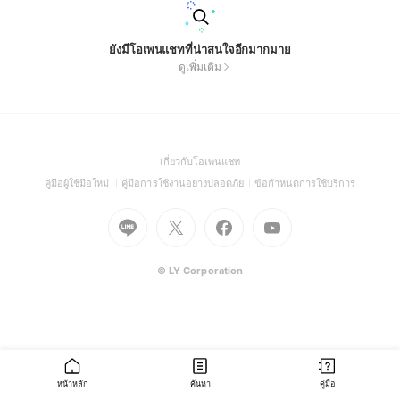
ยังมีโอเพนแชทที่น่าสนใจอีกมากมาย
ดูเพิ่มเติม
(Open
เกี่ยวกับโอเพนแชท
in
(Open
(Open
(Open
คู่มือผู้ใช้มือใหม่
คู่มือการใช้งานอย่างปลอดภัย
ข้อกำหนดการใช้บริการ
a
in
in
in
Go
Go
Go
new
Go
a
a
a
to
to
to
window)
to
new
new
new
Line
X
Facebook
Youtube
window)
window)
window)
(Open
(Open
(Open
(Open
© LY Corporation
in
in
in
in
a
a
a
a
new
new
new
new
window)
window)
window)
window)
หน้าหลัก
ค้นหา
คู่มือ