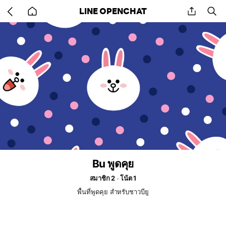
Go
share
se
LINE OPENCHAT
back
to
home
Bu พูดคุย
สมาชิก 2
โน้ต 1
พื้นที่พูดคุย สำหรับชาวบียู